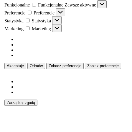
Funkcjonalne
Funkcjonalne
Zawsze aktywne
Preferencje
Preferencje
Statystyka
Statystyka
Marketing
Marketing
Zarządzaj opcjami
Zarządzaj serwisami
Zarządzaj {vendor_count} dostawcami
Przeczytaj więcej o tych celach
Zoba
Akceptuję
Odmów
Zobacz preferencje
Zapisz preferencje
preferencje
{title}
{title}
{title}
Zarządzaj zgodą