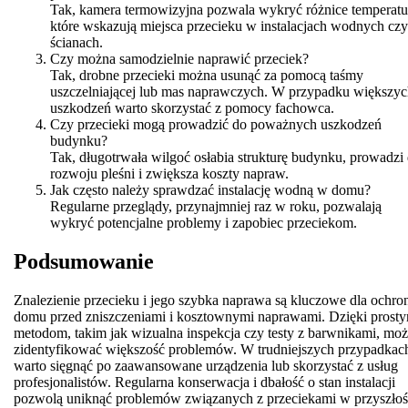
Tak, kamera termowizyjna pozwala wykryć różnice temperatu
które wskazują miejsca przecieku w instalacjach wodnych czy
ścianach.
Czy można samodzielnie naprawić przeciek?
Tak, drobne przecieki można usunąć za pomocą taśmy
uszczelniającej lub mas naprawczych. W przypadku większy
uszkodzeń warto skorzystać z pomocy fachowca.
Czy przecieki mogą prowadzić do poważnych uszkodzeń
budynku?
Tak, długotrwała wilgoć osłabia strukturę budynku, prowadzi
rozwoju pleśni i zwiększa koszty napraw.
Jak często należy sprawdzać instalację wodną w domu?
Regularne przeglądy, przynajmniej raz w roku, pozwalają
wykryć potencjalne problemy i zapobiec przeciekom.
Podsumowanie
Znalezienie przecieku i jego szybka naprawa są kluczowe dla ochro
domu przed zniszczeniami i kosztownymi naprawami. Dzięki prost
metodom, takim jak wizualna inspekcja czy testy z barwnikami, mo
zidentyfikować większość problemów. W trudniejszych przypadkac
warto sięgnąć po zaawansowane urządzenia lub skorzystać z usług
profesjonalistów. Regularna konserwacja i dbałość o stan instalacji
pozwolą uniknąć problemów związanych z przeciekami w przyszłoś