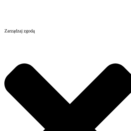
Zobacz inne nasze artykuły
Zobacz przeszklenia w naszym sklepie
Zarządzaj zgodą