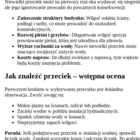
Niewielki przeciek może na pierwszy rzut oka wydawać się niegroź
ale jego ignorowanie prowadzi do poważnych konsekwencji:
Zniszczenie struktury budynku
: Wilgoć osłabia ściany,
podłogi i sufity, co może prowadzić do uszkodzeń
konstrukcyjnych.
Rozwój pleśni i grzybów
: Długotrwała wilgoć sprzyja
powstawaniu pleśni, która jest szkodliwa dla zdrowia.
Wyższe rachunki za wodę
: Nawet niewielki przeciek może
znacząco zwiększyć zużycie wody.
Koszty napraw
: Im dłużej zwlekasz z naprawą, tym większe
będą koszty usunięcia problemu.
Jak znaleźć przeciek – wstępna ocena
Pierwszym krokiem w wykrywaniu przecieku jest dokładna
obserwacja. Zwróć uwagę na:
Mokre plamy na ścianach, suficie lub podłodze.
Zacieki wodne w pobliżu instalacji hydraulicznych.
Spadek ciśnienia wody w kranach.
Nieprzyjemny zapach wilgoci.
Porada
: Jeśli podejrzewasz przeciek w instalacji wodnej, sprawdź
licznik wody. Zamknij wszystkie krany i odczytaj licznik. Po godzin