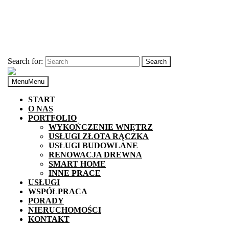
Skip to content
730789977
biuro@zlota-raczka.info
Search for:
Menu
Menu
START
O NAS
PORTFOLIO
WYKOŃCZENIE WNĘTRZ
USŁUGI ZŁOTA RĄCZKA
USŁUGI BUDOWLANE
RENOWACJA DREWNA
SMART HOME
INNE PRACE
USŁUGI
WSPÓŁPRACA
PORADY
NIERUCHOMOŚCI
KONTAKT