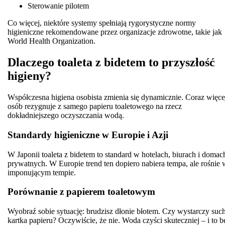
Sterowanie pilotem
Co więcej, niektóre systemy spełniają rygorystyczne normy
higieniczne rekomendowane przez organizacje zdrowotne, takie jak
World Health Organization
.
Dlaczego toaleta z bidetem to przyszłość
higieny?
Współczesna higiena osobista zmienia się dynamicznie. Coraz więce
osób rezygnuje z samego papieru toaletowego na rzecz
dokładniejszego oczyszczania wodą.
Standardy higieniczne w Europie i Azji
W Japonii toaleta z bidetem to standard w hotelach, biurach i domac
prywatnych. W Europie trend ten dopiero nabiera tempa, ale rośnie 
imponującym tempie.
Porównanie z papierem toaletowym
Wyobraź sobie sytuację: brudzisz dłonie błotem. Czy wystarczy suc
kartka papieru? Oczywiście, że nie. Woda czyści skuteczniej – i to b